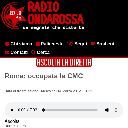
Salta
al
contenuto
principale
Menu
Chi siamo
Palinsesto
Segui
Sostieni
testata
Contatti
Cerca
Roma: occupata la CMC
Data di trasmissione
Mercoledì 14 Marzo 2012 - 11:39
Ascolta
Durata
7m 2s