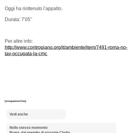
Oggi ha riottenuto l'appalto.
Durata: 7'05''
Per altre info:
http://www.contropiano.org/it/ambiente/item/7491-roma-no-
tav-occupata-la-cmc
[occupazione Cmc]
Vedi anche
Nello stesso momento
Roma: dal presidio di piazzale Clodio