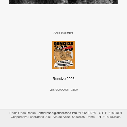
Altre Iniziative
Renoize 2026
Ven, 04/09/2026 - 16:00
Radio Onda Rossa
-
ondarossa@ondarossa.info
tel.
06491750
- C.C.P. 61804001
Cooperativa Laboratorio 2001
,
Via dei Volsci 56
00185
,
Roma
- P.I
02150561005