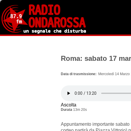
Salta
al
contenuto
principale
Roma: sabato 17 marz
Data di trasmissione
Mercoledì 14 Marzo 
Ascolta
Durata
13m 20s
Appuntamento importante sabato a
corteo partirà da Piazza Vittorio) pe