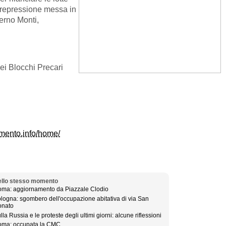
te repressione messa in
erno Monti,
i Blocchi Precari
mento.info/home/
llo stesso momento
ma: aggiornamento da Piazzale Clodio
logna: sgombero dell'occupazione abitativa di via San
onato
lla Russia e le proteste degli ultimi giorni: alcune riflessioni
ma: occupata la CMC