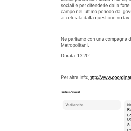
sociali e per difenderle dalla for
campo nell'ultimo periodo dal gov
accelerata dalla questione no tav.
Ne parliamo con una compagna de
Metropolitani.
Durata: 13'20''
Per altre info:
http://www.coordina
[corteo 17 marzo]
Vedi anche
Ne
Ro
Bo
D
Su
Ro