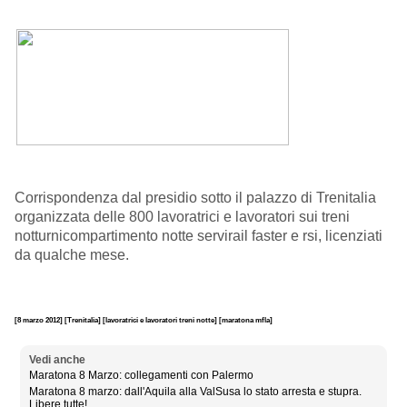
Corrispondenza dal presidio sotto il palazzo di Trenitalia
organizzata delle 800 lavoratrici e lavoratori sui treni
notturnicompartimento notte servirail faster e rsi, licenziati
da qualche mese.
[8 marzo 2012]
[Trenitalia]
[lavoratrici e lavoratori treni notte]
[maratona mfla]
Vedi anche
Maratona 8 Marzo: collegamenti con Palermo
Maratona 8 marzo: dall'Aquila alla ValSusa lo stato arresta e stupra.
Libere tutte!