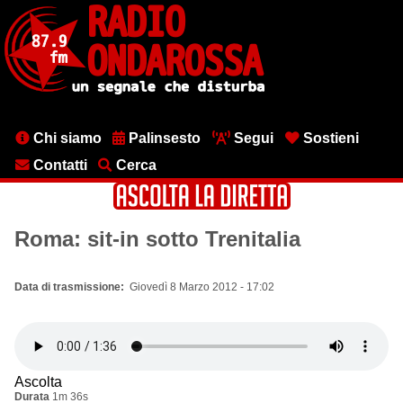
Salta
al
contenuto
principale
Menu
Chi siamo
Palinsesto
Segui
Sostieni
testata
Contatti
Cerca
Roma: sit-in sotto Trenitalia
Data di trasmissione
Giovedì 8 Marzo 2012 - 17:02
Ascolta
Durata
1m 36s