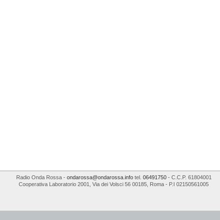
Radio Onda Rossa
-
ondarossa@ondarossa.info
tel.
06491750
- C.C.P. 61804001
Cooperativa Laboratorio 2001
,
Via dei Volsci 56
00185
,
Roma
- P.I
02150561005