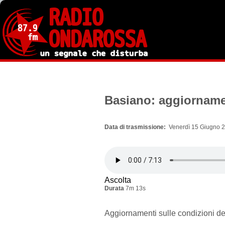
Salta
al
contenuto
principale
Basiano: aggiornamen
Data di trasmissione
Venerdì 15 Giugno 2
Ascolta
Durata
7m 13s
Aggiornamenti sulle condizioni dei 