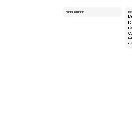
Vedi anche
Ne
Ma
Ri
La
Ce
ca
Al