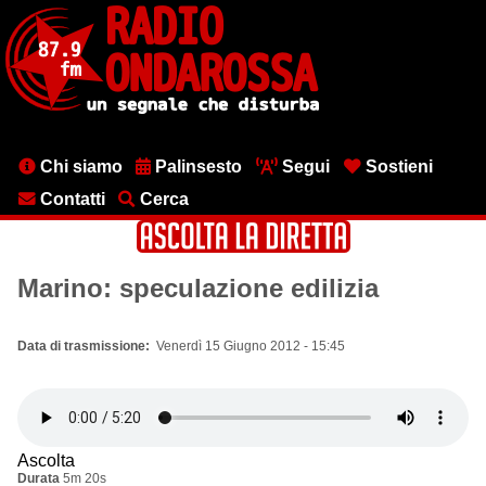
Salta
al
contenuto
principale
Menu
Chi siamo
Palinsesto
Segui
Sostieni
testata
Contatti
Cerca
Marino: speculazione edilizia
Data di trasmissione
Venerdì 15 Giugno 2012 - 15:45
Ascolta
Durata
5m 20s