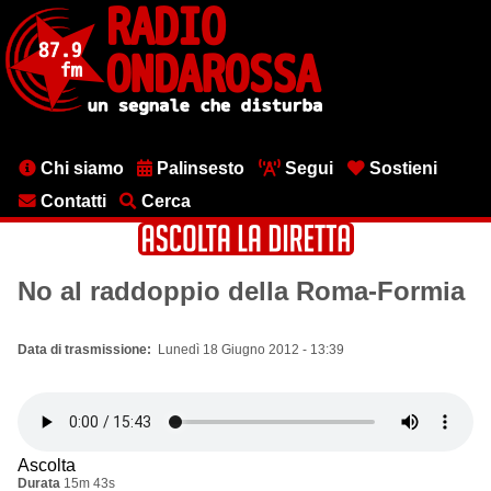
Salta
al
contenuto
principale
Menu
Chi siamo
Palinsesto
Segui
Sostieni
testata
Contatti
Cerca
No al raddoppio della Roma-Formia
Data di trasmissione
Lunedì 18 Giugno 2012 - 13:39
Ascolta
Durata
15m 43s