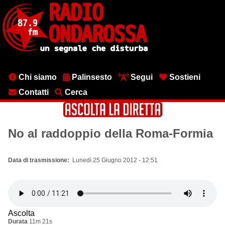
Salta
al
contenuto
principale
Menu
Chi siamo
Palinsesto
Segui
Sostieni
testata
Contatti
Cerca
No al raddoppio della Roma-Formia
Data di trasmissione
Lunedì 25 Giugno 2012 - 12:51
Ascolta
Durata
11m 21s