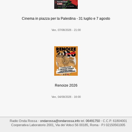
Cinema in piazza per la Palestina - 31 luglio e 7 agosto
Ven, 07/08/2026 - 21:00
Renoize 2026
Ven, 04/09/2026 - 16:00
Radio Onda Rossa
-
ondarossa@ondarossa.info
tel.
06491750
- C.C.P. 61804001
Cooperativa Laboratorio 2001
,
Via dei Volsci 56
00185
,
Roma
- P.I
02150561005