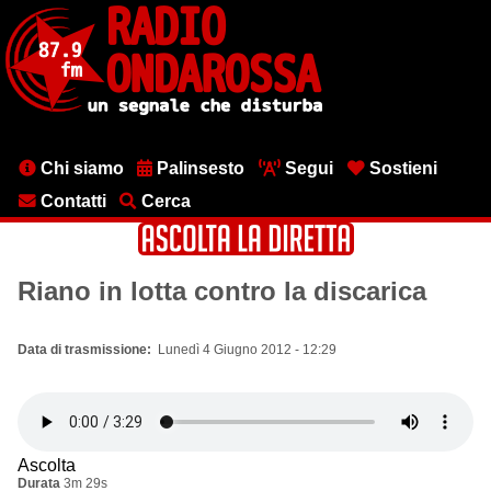
Salta
al
contenuto
principale
Menu
Chi siamo
Palinsesto
Segui
Sostieni
testata
Contatti
Cerca
Riano in lotta contro la discarica
Data di trasmissione
Lunedì 4 Giugno 2012 - 12:29
Ascolta
Durata
3m 29s