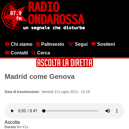
Salta
al
contenuto
principale
Menu
Chi siamo
Palinsesto
Segui
Sostieni
testata
Contatti
Cerca
Madrid come Genova
Data di trasmissione
Venerdì 13 Luglio 2012 - 13:18
Ascolta
Durata
8m 41s