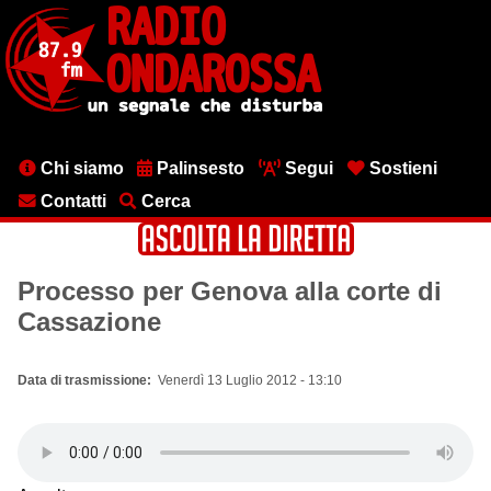
Salta
al
contenuto
principale
Menu
Chi siamo
Palinsesto
Segui
Sostieni
testata
Contatti
Cerca
Processo per Genova alla corte di
Cassazione
Data di trasmissione
Venerdì 13 Luglio 2012 - 13:10