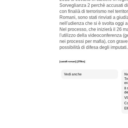
Sorveglianza 2 perchè accusati di
con finalià di terrorismo nel territo
Romani, sono stati rinviati a giudi
nell'udienza che si è svolta oggi 
Nel processo, che inizierà il 26 m
l'utilizzo della videoconferenza (
nei processi per mafia), con grave
possibilità di difesa degli imputati.
[castelli romani]
[270bis]
Vedi anche
Ne
Tr
er
Il
de
VI
Co
El