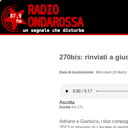
Salta
al
contenuto
principale
270bis: rinviati a gi
Data di trasmissione
Mercoledì 26 Marzo 
Ascolta
Durata
5m 17s
Adriano e Gianluca, i due compag
2013 si trovano in carcere in regim