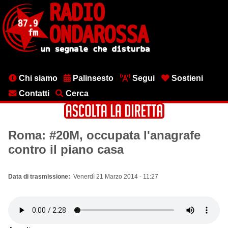
Salta
al
contenuto
principale
Menu
Chi siamo
Palinsesto
Segui
Sostieni
testata
Contatti
Cerca
Roma: #20M, occupata l'anagrafe
contro il piano casa
Data di trasmissione
Venerdì 21 Marzo 2014 - 11:27