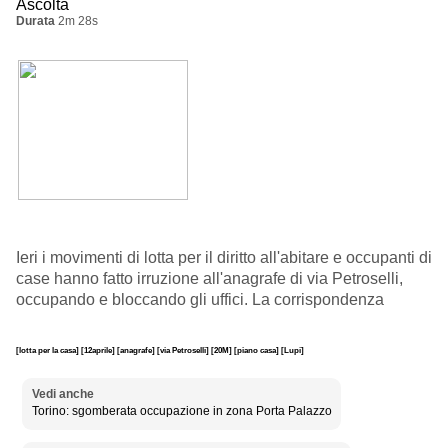
Ascolta
Durata
2m 28s
Ieri i movimenti di lotta per il diritto all'abitare e occupanti di
case hanno fatto irruzione all'anagrafe di via Petroselli,
occupando e bloccando gli uffici. La corrispondenza
[lotta per la casa]
[12aprile]
[anagrafe]
[via Petroselli]
[20M]
[piano casa]
[Lupi]
Vedi anche
Torino: sgomberata occupazione in zona Porta Palazzo