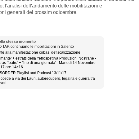
no, l'analisi dell'andamento delle mobilitazioni e
zioni generali del prossim odicembre.
llo stesso momento
 TAP, continuano le mobilitazioni in Salento
tte alla manifestazione cobas, defiscalizzazione
'amante' + estratti della 'retrospettiva Produzioni Nostrane -
tras Teatro' + 'fine di una giornata' - Martedì 14 Novembre
17 ore 14>16
SORDER Playlist and Podcast 13/11/17
ccede a via dei Lauri, autorecupero, legalità e guerra tra
veri