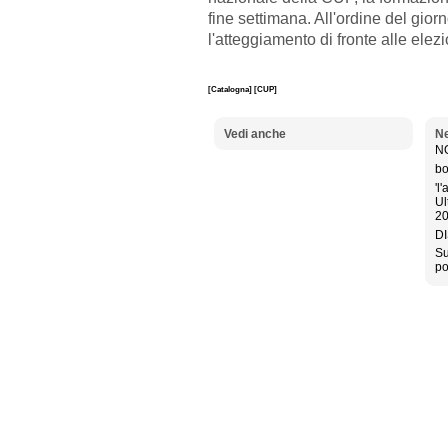
fine settimana. All'ordine del gior
l'atteggiamento di fronte alle ele
[Catalogna]
[CUP]
Vedi anche
Ne
NO
bo
'l
Ul
20
DI
Su
po