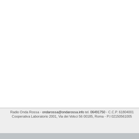
Radio Onda Rossa
-
ondarossa@ondarossa.info
tel.
06491750
- C.C.P. 61804001
Cooperativa Laboratorio 2001
,
Via dei Volsci 56
00185
,
Roma
- P.I
02150561005