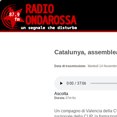
Salta
al
contenuto
principale
Catalunya, assemble
Data di trasmissione
Martedì 14 Novembr
Ascolta
Durata
37m 6s
Un compagno di Valencia della CU
nazionale della CUP, la formazione