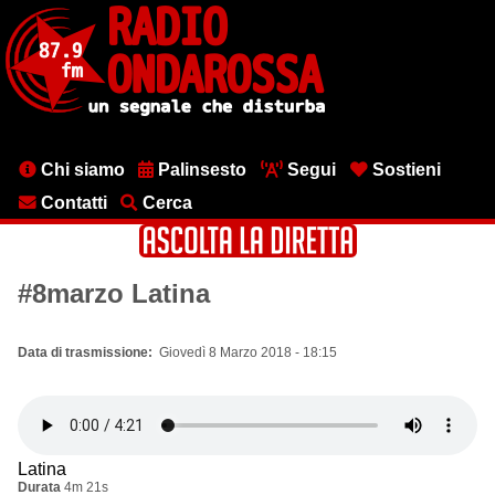
Salta
al
contenuto
principale
Menu
Chi siamo
Palinsesto
Segui
Sostieni
testata
Contatti
Cerca
#8marzo Latina
Data di trasmissione
Giovedì 8 Marzo 2018 - 18:15
Latina
Durata
4m 21s