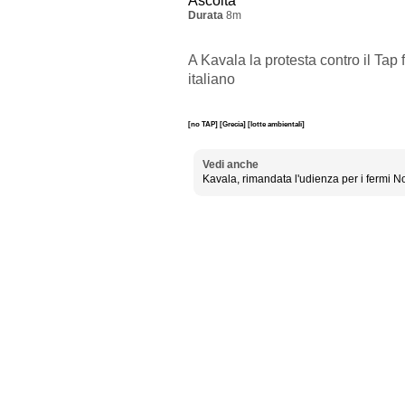
Ascolta
Durata
8m
A Kavala la protesta contro il Tap
italiano
[no TAP]
[Grecia]
[lotte ambientali]
Vedi anche
Kavala, rimandata l'udienza per i fermi N