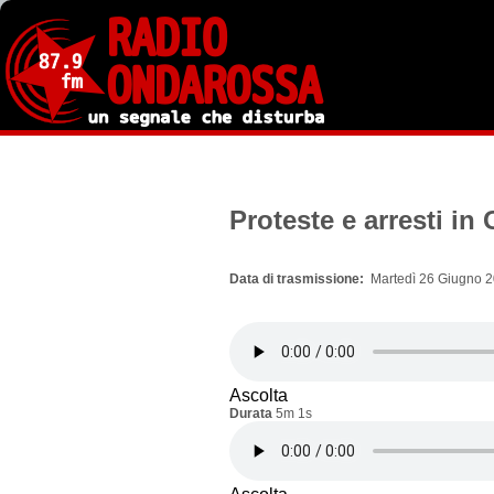
Salta
al
contenuto
principale
Proteste e arresti in
Data di trasmissione
Martedì 26 Giugno 2
Ascolta
Durata
5m 1s