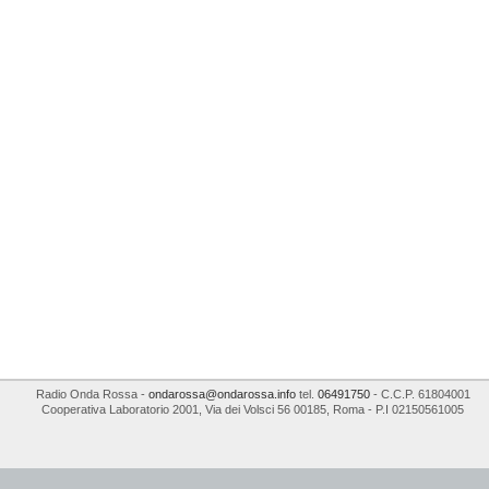
Radio Onda Rossa
-
ondarossa@ondarossa.info
tel.
06491750
- C.C.P. 61804001
Cooperativa Laboratorio 2001
,
Via dei Volsci 56
00185
,
Roma
- P.I
02150561005