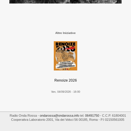
Altre Iniziative
Renoize 2026
Ven, 04/09/2026 - 16:00
Radio Onda Rossa
-
ondarossa@ondarossa.info
tel.
06491750
- C.C.P. 61804001
Cooperativa Laboratorio 2001
,
Via dei Volsci 56
00185
,
Roma
- P.I
02150561005