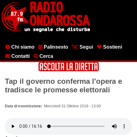
Salta
al
contenuto
principale
Menu
Chi siamo
Palinsesto
Segui
Sostieni
testata
Contatti
Cerca
Tap il governo conferma l'opera e
tradisce le promesse elettorali
Data di trasmissione
Mercoledì 31 Ottobre 2018 - 13:00