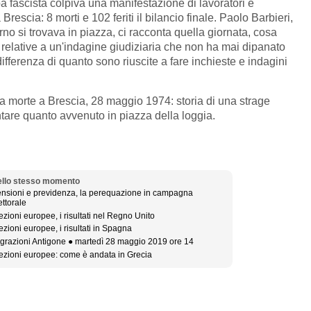
fascista colpiva una manifestazione di lavoratori e
 Brescia: 8 morti e 102 feriti il bilancio finale. Paolo Barbieri,
rno si trovava in piazza, ci racconta quella giornata, cosa
relative a un'indagine giudiziaria che non ha mai dipanato
differenza di quanto sono riuscite a fare inchieste e indagini
La morte a Brescia, 28 maggio 1974: storia di una strage
ntare quanto avvenuto in piazza della loggia.
llo stesso momento
nsioni e previdenza, la perequazione in campagna
ettorale
ezioni europee, i risultati nel Regno Unito
ezioni europee, i risultati in Spagna
grazioni Antigone ● martedì 28 maggio 2019 ore 14
ezioni europee: come è andata in Grecia