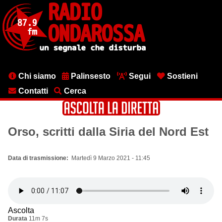
Salta
al
contenuto
principale
Menu
Chi siamo
Palinsesto
Segui
Sostieni
testata
Contatti
Cerca
Orso, scritti dalla Siria del Nord Est
Data di trasmissione
Martedì 9 Marzo 2021 - 11:45
Ascolta
Durata
11m 7s