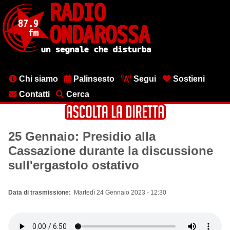
Salta
al
contenuto
principale
Menu
Chi siamo
Palinsesto
Segui
Sostieni
testata
Contatti
Cerca
25 Gennaio: Presidio alla
Cassazione durante la discussione
sull'ergastolo ostativo
Data di trasmissione
Martedì 24 Gennaio 2023 - 12:30