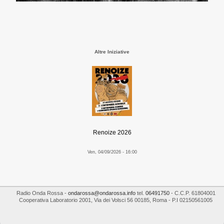
Altre Iniziative
Renoize 2026
Ven, 04/09/2026 - 16:00
Radio Onda Rossa
-
ondarossa@ondarossa.info
tel.
06491750
- C.C.P. 61804001
Cooperativa Laboratorio 2001
,
Via dei Volsci 56
00185
,
Roma
- P.I
02150561005