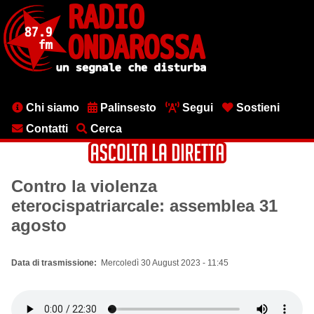
Salta
al
contenuto
principale
Menu
Chi siamo
Palinsesto
Segui
Sostieni
testata
Contatti
Cerca
Contro la violenza
eterocispatriarcale: assemblea 31
agosto
Data di trasmissione
Mercoledì 30 August 2023 - 11:45