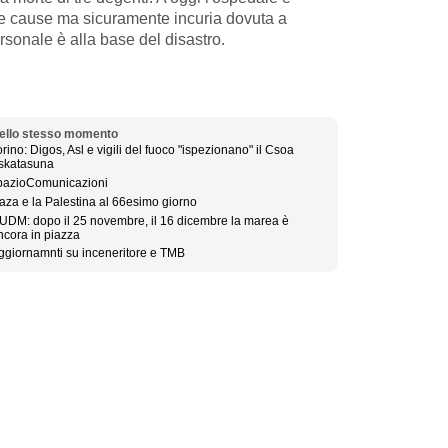
le cause ma sicuramente incuria dovuta a
ersonale è alla base del disastro.
ello stesso momento
orino: Digos, Asl e vigili del fuoco "ispezionano" il Csoa
skatasuna
pazioComunicazioni
aza e la Palestina al 66esimo giorno
UDM: dopo il 25 novembre, il 16 dicembre la marea è
ncora in piazza
ggiornamnti su inceneritore e TMB