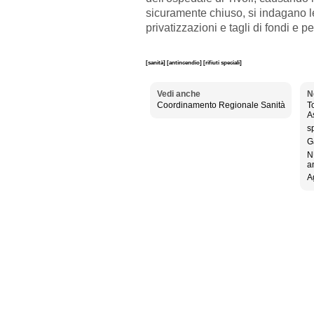
sicuramente chiuso, si indagano 
privatizzazioni e tagli di fondi e p
[sanità]
[antincendio]
[rifiuti speciali]
Vedi anche
N
Coordinamento Regionale Sanità
T
A
s
G
N
a
A