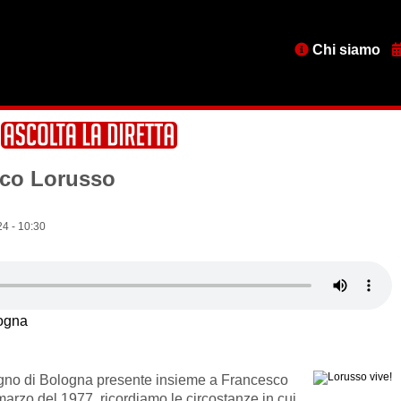
Menu
Chi siamo
testata
sco Lorusso
4 - 10:30
ogna
no di Bologna presente insieme a Francesco
arzo del 1977, ricordiamo le circostanze in cui