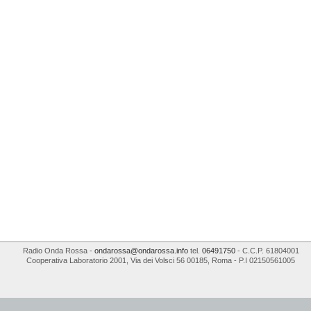
Radio Onda Rossa
-
ondarossa@ondarossa.info
tel.
06491750
- C.C.P. 61804001
Cooperativa Laboratorio 2001
,
Via dei Volsci 56
00185
,
Roma
- P.I
02150561005