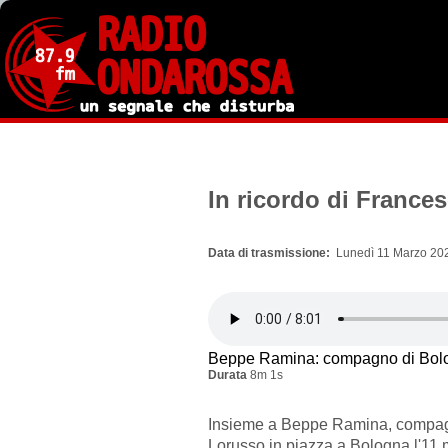
Salta
al
contenuto
principale
In ricordo di France
Data di trasmissione
Lunedì 11 Marzo 202
Beppe Ramina: compagno di Bol
Durata
8m 1s
Insieme a Beppe Ramina, compag
Lorusso in piazza a Bologna l'11 m