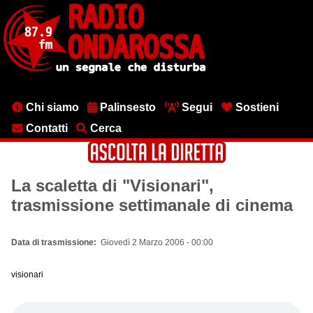
Salta
al
contenuto
principale
Menu
Chi siamo
Palinsesto
Segui
Sostieni
testata
Contatti
Cerca
La scaletta di "Visionari",
trasmissione settimanale di cinema
Data di trasmissione
Giovedì 2 Marzo 2006 - 00:00
visionari