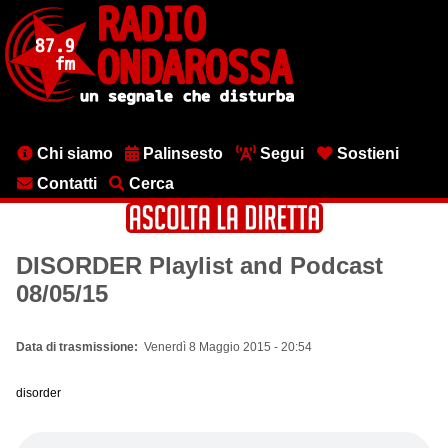
Salta
al
contenuto
principale
Menu
Chi siamo
Palinsesto
Segui
Sostieni
testata
Contatti
Cerca
DISORDER Playlist and Podcast
08/05/15
Data di trasmissione
Venerdì 8 Maggio 2015 - 20:54
disorder