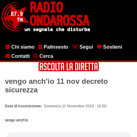
Salta
al
contenuto
principale
Menu
Chi siamo
Palinsesto
Segui
Sostieni
testata
Contatti
Cerca
vengo anch'io 11 nov decreto
sicurezza
Data di trasmissione
Domenica 11 Novembre 2018 - 16:50
vengo anch'io