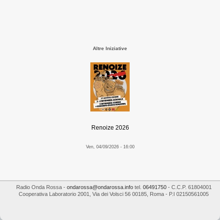
Altre Iniziative
Renoize 2026
Ven, 04/09/2026 - 16:00
Radio Onda Rossa
-
ondarossa@ondarossa.info
tel.
06491750
- C.C.P. 61804001
Cooperativa Laboratorio 2001
,
Via dei Volsci 56
00185
,
Roma
- P.I
02150561005