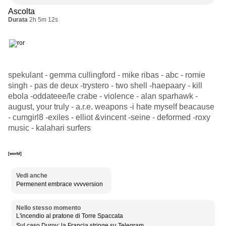
Ascolta
Durata
2h 5m 12s
spekulant - gemma cullingford - mike ribas - abc - romie
singh - pas de deux -trystero - two shell -haepaary - kill
ebola -oddateee/le crabe - violence - alan sparhawk -
august, your truly - a.r.e. weapons -i hate myself beacause
- cumgirl8 -exiles - elliot &vincent -seine - deformed -roxy
music - kalahari surfers
[world]
Vedi anche
Permenent embrace vvvversion
Nello stesso momento
L'incendio al pratone di Torre Spaccata
Sul caso Durov: la Francia stringe su Telegram