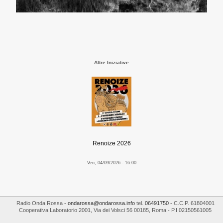
Altre Iniziative
Renoize 2026
Ven, 04/09/2026 - 16:00
Radio Onda Rossa
-
ondarossa@ondarossa.info
tel.
06491750
- C.C.P. 61804001
Cooperativa Laboratorio 2001
,
Via dei Volsci 56
00185
,
Roma
- P.I
02150561005