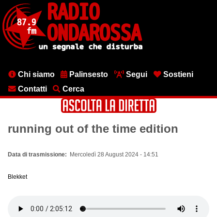
Salta
al
contenuto
principale
Menu
Chi siamo
Palinsesto
Segui
Sostieni
testata
Contatti
Cerca
running out of the time edition
Data di trasmissione
Mercoledì 28 August 2024 - 14:51
Blekket