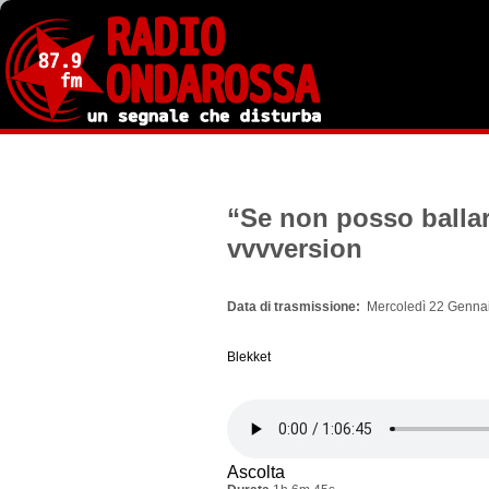
Salta
al
contenuto
principale
“Se non posso ballar
vvvversion
Data di trasmissione
Mercoledì 22 Gennai
Blekket
Ascolta