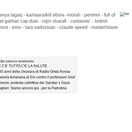
tanya tagaq - kamaara/kill ebola -morah - persher - full of
 gal/ran cap duoi - rojin sharafi - container - british
nce - eros - lara sarkissian - claude speed - master/slave
llo stesso momento
 C'E' TUTTO C'E' LA SALUTE
45 anni della chiusura di Radio Onda Rossa
erela temeraria di Eni contro il professore Giuli
nevra: protesta collettiva dei Sanitari x Gaza
gliari: Siamo ancora qui...per la Palestina