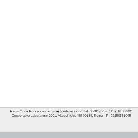
Radio Onda Rossa
-
ondarossa@ondarossa.info
tel.
06491750
- C.C.P. 61804001
Cooperativa Laboratorio 2001
,
Via dei Volsci 56
00185
,
Roma
- P.I
02150561005