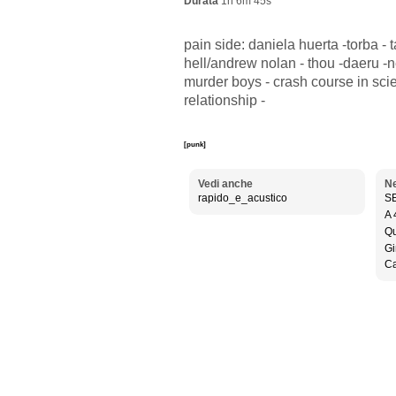
Durata
1h 6m 45s
pain side: daniela huerta -torba - 
hell/andrew nolan - thou -daeru -net
murder boys - crash course in scie
relationship -
[punk]
Vedi anche
Ne
rapido_e_acustico
SE
A 
Qu
Gi
Ca