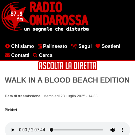
Salta
al
contenuto
principale
Menu
Chi siamo
Palinsesto
Segui
Sostieni
testata
Contatti
Cerca
WALK IN A BLOOD BEACH EDITION
Data di trasmissione
Mercoledì 23 Luglio 2025 - 14:33
Blekket