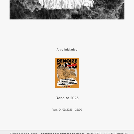
Altre Iniziative
Renoize 2026
Ven, 04/09/2026 - 16:00
Radio Onda Rossa
-
ondarossa@ondarossa.info
tel.
06491750
- C.C.P. 61804001