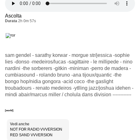
Ascolta
Durata
2h 0m 57s
sam gendel - sarathy korwar - morgue str/jessica -sophie
lies -donso -medeiros/lucas -sagittaire - le millipede - nino
nardini -the sorberers -gitkin -miniman -perro de madera -
cumbiasound - rolando bruno -ana tijoux/quantic -the
bongo hop/nidia gongora -acid coco -the gaslight
troubadours - renato medeiros -ytlling jazz/joshua idehen -
mindi abair/marcus miller / cholula dans division ------------
[world]
Vedi anche
NOT FOR RADIO VVVERSION
RED SAND VVVERSION