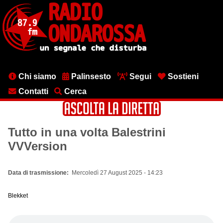
Salta
al
contenuto
principale
Menu
Chi siamo
Palinsesto
Segui
Sostieni
testata
Contatti
Cerca
Tutto in una volta Balestrini
VVVersion
Data di trasmissione
Mercoledì 27 August 2025 - 14:23
Blekket