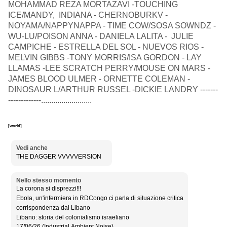
MOHAMMAD REZA MORTAZAVI -TOUCHING
ICE/MANDY, INDIANA - CHERNOBURKV -
NOYAMA/NAPPYNAPPA - TIME COW/SOSA SOWNDZ -
WU-LU/POISON ANNA - DANIELA LALITA - JULIE
CAMPICHE - ESTRELLA DEL SOL - NUEVOS RIOS -
MELVIN GIBBS -TONY MORRIS/ISA GORDON - LAY
LLAMAS -LEE SCRATCH PERRY/MOUSE ON MARS -
JAMES BLOOD ULMER - ORNETTE COLEMAN -
DINOSAUR L/ARTHUR RUSSEL -DICKIE LANDRY -------
-------------.........................
[world]
Vedi anche
THE DAGGER VVVVVERSION
Nello stesso momento
La corona si disprezzi!!!
Ebola, un'infermiera in RDCongo ci parla di situazione critica
corrispondenza dal Libano
Libano: storia del colonialismo israeliano
17/06/26 (Industrial,Ambient,Noise)