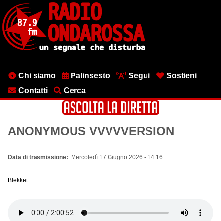
Salta
al
contenuto
principale
Menu
Chi siamo
Palinsesto
Segui
Sostieni
testata
Contatti
Cerca
ANONYMOUS VVVVVERSION
Data di trasmissione
Mercoledì 17 Giugno 2026 - 14:16
Blekket