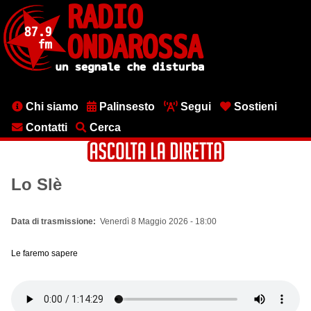
Salta
al
contenuto
principale
Menu
Chi siamo
Palinsesto
Segui
Sostieni
testata
Contatti
Cerca
Lo Slè
Data di trasmissione
Venerdì 8 Maggio 2026 - 18:00
Le faremo sapere