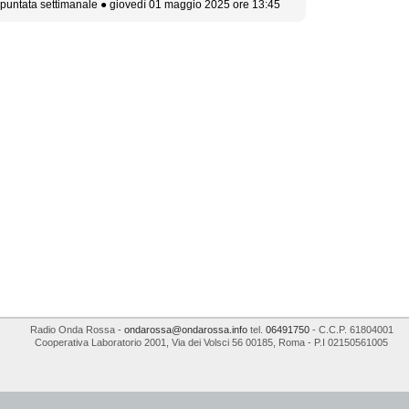
 puntata settimanale ● giovedì 01 maggio 2025 ore 13:45
Radio Onda Rossa
-
ondarossa@ondarossa.info
tel.
06491750
- C.C.P. 61804001
Cooperativa Laboratorio 2001
,
Via dei Volsci 56
00185
,
Roma
- P.I
02150561005