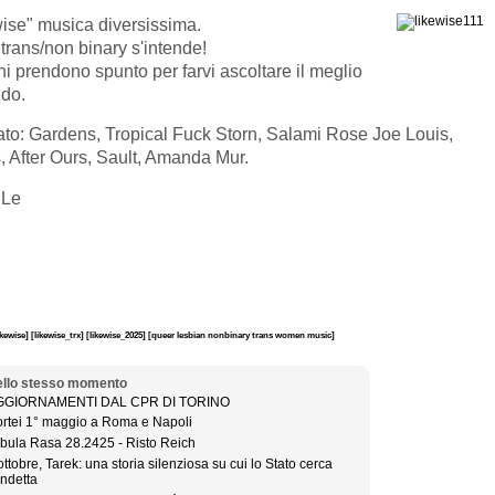
ise" musica diversissima.
trans/non binary s'intende!
ni prendono spunto per farvi ascoltare il meglio
ndo.
to: Gardens, Tropical Fuck Storn, Salami Rose Joe Louis,
 After Ours, Sault, Amanda Mur.
 Le
ikewise]
[likewise_trx]
[likewise_2025]
[queer lesbian nonbinary trans women music]
llo stesso momento
GGIORNAMENTI DAL CPR DI TORINO
rtei 1° maggio a Roma e Napoli
bula Rasa 28.2425 - Risto Reich
ottobre, Tarek: una storia silenziosa su cui lo Stato cerca
ndetta