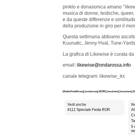
pinklo e donasonica amano "likew
musica di donne, lesbiche, queer, 
e da queste differenze e similitudi
della produzione in giro per il mo
Questa settimana abbiamo ascolta
Kuunatic, Jenny Hval, Tune-Yards,
La grafica di Likewise è curata da
email:
likewise@ondarossa.info
canale telegram: likewise_trx
[RadioOndaRossa]
[ondarossa]
[ROR]
[musiciste]
[musicistə]
[l
Vedi anche
Ne
#112 Speciale Festa ROR
A
Co
Ta
5 
ve