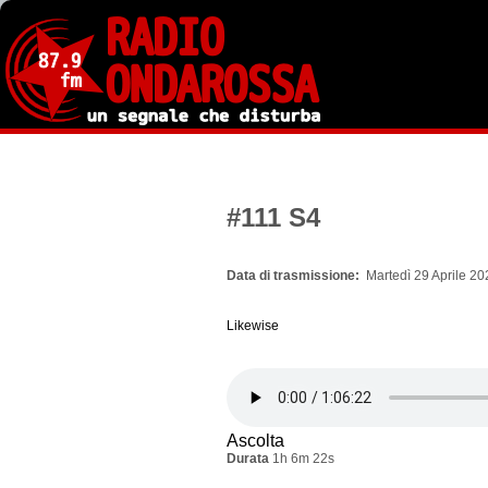
Salta
al
contenuto
principale
#111 S4
Data di trasmissione
Martedì 29 Aprile 20
Likewise
Ascolta
Durata
1h 6m 22s