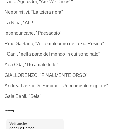
Laura Agnusdei, "Are We Dinos?"
Neoprimitivi, "La teiera nera"
La Niña, "Ahi!"
Iosonouncane, "Paesaggio"
Rino Gaetano, "Al compleanno della zia Rosina"
I Cani, "nella parte del mondo in cui sono nato"
Ada Oda, "Ho amato tutto”
GIALLORENZO, "FINALMENTE ORSO"
Andrea Laszlo De Simone, "Un momento migliore"
Gaia Banfi, "Seia"
[musica]
Vedi anche
Angeli e Demoni