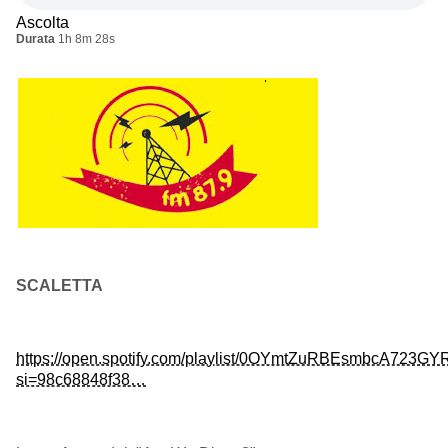
Ascolta
Durata
1h 8m 28s
SCALETTA
https://open.spotify.com/playlist/0OYmtZuRBEsmbcA723GY
si=98c68848f38…