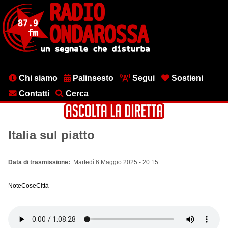
Salta
al
contenuto
principale
Menu
Chi siamo
Palinsesto
Segui
Sostieni
testata
Contatti
Cerca
Italia sul piatto
Data di trasmissione
Martedì 6 Maggio 2025 - 20:15
NoteCoseCittà