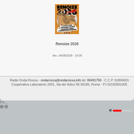
Renoize 2026
Ven, 04/09/2026 - 16:00
Radio Onda Rossa
-
ondarossa@ondarossa.info
tel.
06491750
- C.C.P. 61804001
Cooperativa Laboratorio 2001
,
Via dei Volsci 56
00185
,
Roma
- P.I
02150561005
0:0
...