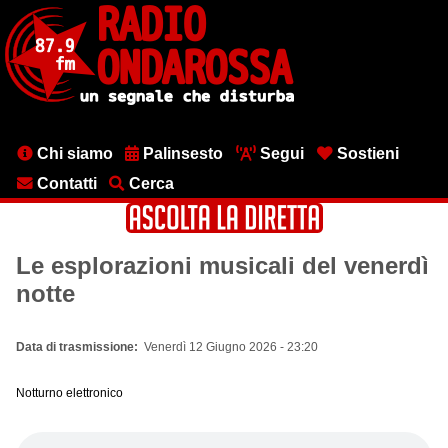
Salta
al
contenuto
principale
Menu
Chi siamo
Palinsesto
Segui
Sostieni
testata
Contatti
Cerca
Le esplorazioni musicali del venerdì
notte
Data di trasmissione
Venerdì 12 Giugno 2026 - 23:20
Notturno elettronico