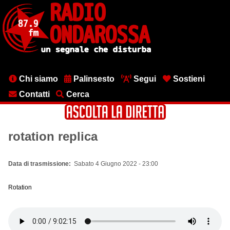
Salta
al
contenuto
principale
Menu
Chi siamo
Palinsesto
Segui
Sostieni
testata
Contatti
Cerca
rotation replica
Data di trasmissione
Sabato 4 Giugno 2022 - 23:00
Rotation