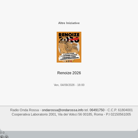
Altre Iniziative
Renoize 2026
Ven, 04/09/2026 - 16:00
Radio Onda Rossa
-
ondarossa@ondarossa.info
tel.
06491750
- C.C.P. 61804001
Cooperativa Laboratorio 2001
,
Via dei Volsci 56
00185
,
Roma
- P.I
02150561005
0:0
...