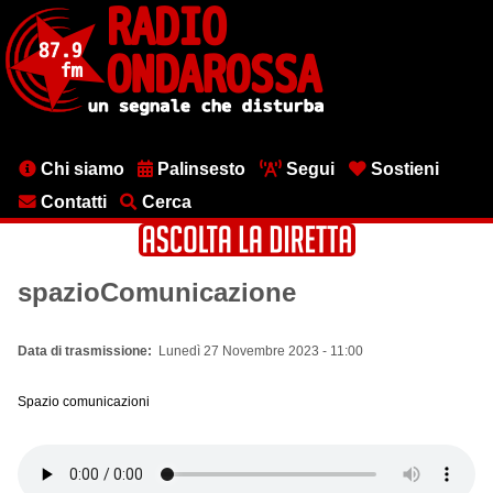
Salta
al
contenuto
principale
Menu
Chi siamo
Palinsesto
Segui
Sostieni
testata
Contatti
Cerca
spazioComunicazione
Data di trasmissione
Lunedì 27 Novembre 2023 - 11:00
Spazio comunicazioni