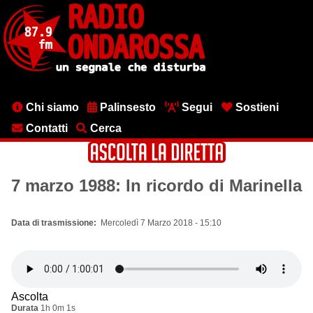
Salta
al
contenuto
principale
Menu
Chi siamo
Palinsesto
Segui
Sostieni
testata
Contatti
Cerca
7 marzo 1988: In ricordo di Marinella
Data di trasmissione
Mercoledì 7 Marzo 2018 - 15:10
Ascolta
Durata
1h 0m 1s