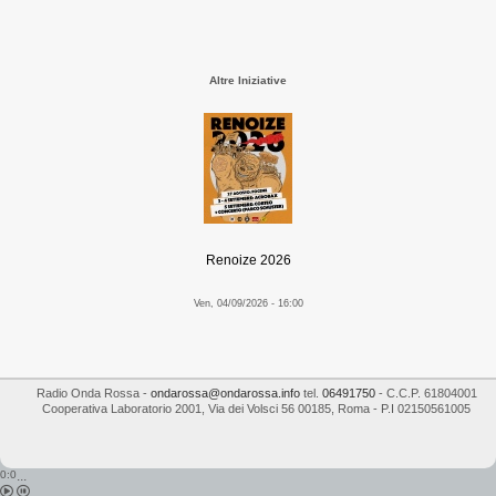
Altre Iniziative
Renoize 2026
Ven, 04/09/2026 - 16:00
Radio Onda Rossa
-
ondarossa@ondarossa.info
tel.
06491750
- C.C.P. 61804001
Cooperativa Laboratorio 2001
,
Via dei Volsci 56
00185
,
Roma
- P.I
02150561005
0:0
...