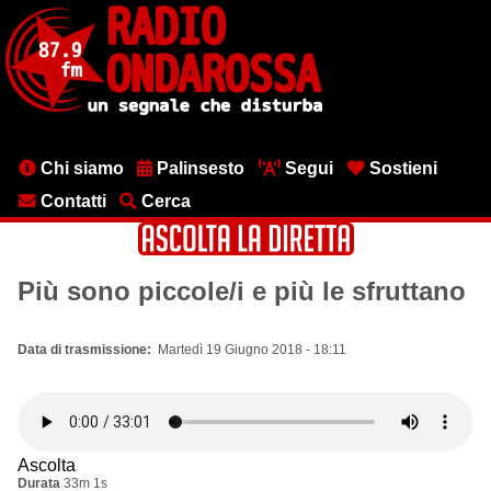
Salta
al
contenuto
principale
Menu
Chi siamo
Palinsesto
Segui
Sostieni
testata
Contatti
Cerca
Più sono piccole/i e più le sfruttano
Data di trasmissione
Martedì 19 Giugno 2018 - 18:11
Ascolta
Durata
33m 1s