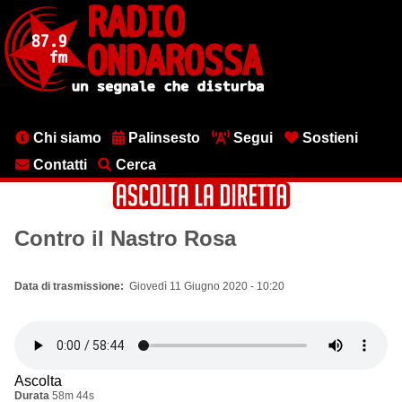
Salta
al
contenuto
principale
Menu
Chi siamo
Palinsesto
Segui
Sostieni
testata
Contatti
Cerca
Contro il Nastro Rosa
Data di trasmissione
Giovedì 11 Giugno 2020 - 10:20
Ascolta
Durata
58m 44s