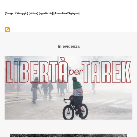
[Strage di Viareggio]
[vittime]
[appello bis]
[Assemblea 29 giugno]
In evidenza