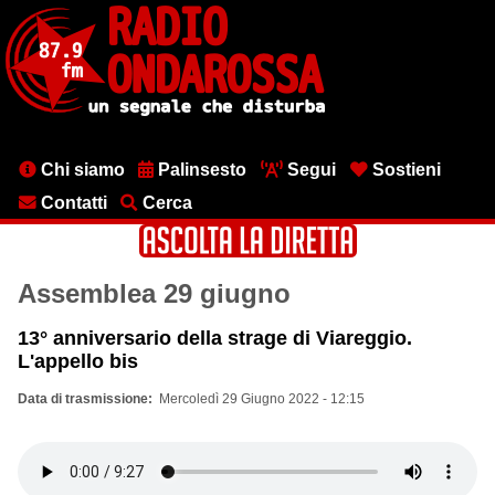
Salta
al
contenuto
principale
Menu
Chi siamo
Palinsesto
Segui
Sostieni
testata
Contatti
Cerca
Assemblea 29 giugno
13° anniversario della strage di Viareggio.
L'appello bis
Data di trasmissione
Mercoledì 29 Giugno 2022 - 12:15