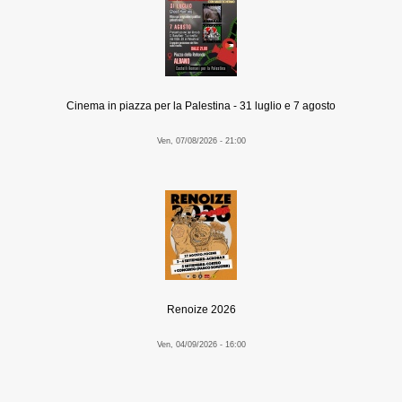
Cinema in piazza per la Palestina - 31 luglio e 7 agosto
Ven, 07/08/2026 - 21:00
Renoize 2026
Ven, 04/09/2026 - 16:00