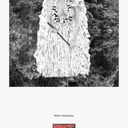
Altre Iniziative