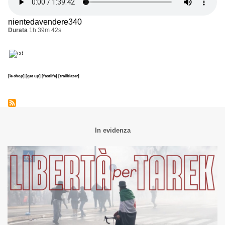
nientedavendere340
Durata
1h 39m 42s
[le chop]
[get up]
[fastlife]
[trailblazer]
In evidenza