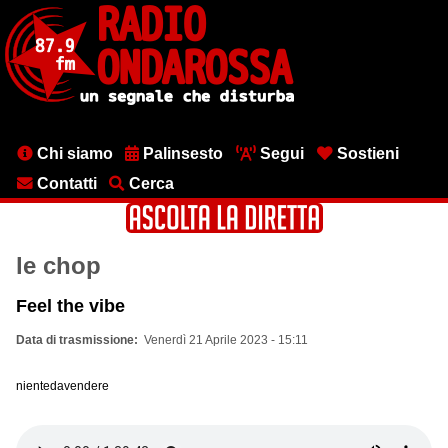
Salta
al
contenuto
principale
Menu
Chi siamo
Palinsesto
Segui
Sostieni
testata
Contatti
Cerca
le chop
Feel the vibe
Data di trasmissione
Venerdì 21 Aprile 2023 - 15:11
nientedavendere