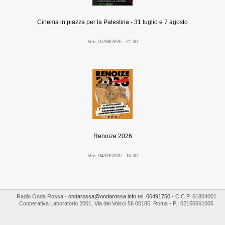
Cinema in piazza per la Palestina - 31 luglio e 7 agosto
Ven, 07/08/2026 - 21:00
Renoize 2026
Ven, 04/09/2026 - 16:00
Radio Onda Rossa
-
ondarossa@ondarossa.info
tel.
06491750
- C.C.P. 61804001
Cooperativa Laboratorio 2001
,
Via dei Volsci 56
00185
,
Roma
- P.I
02150561005