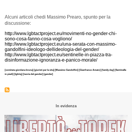
Alcuni articoli chedi Massimo Prearo, spunto per la
discussione:
http://www.lgbtactproject.eu/movimenti-no-gender-chi-
sono-cosa-fanno-cosa-vogliono/
http://www.lgbtactproject.eu/una-serata-con-massimo-
gandolfini-ideologo-dellideologia-del-gender/
http://www.lgbtactproject.eu/sentinelle-in-piazza-tra-
disinformazione-ignoranza-e-panico-morale/
[comitata giordana bruna]
[giuristi per la vita]
[Massimo Gandolfini]
[Gianfranco Amato]
[family day]
[Sentinelle
in piedi]
[lgbtiq]
[teoria del gender]
[gender]
In evidenza