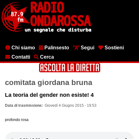
Salta
al
contenuto
principale
Menu
Chi siamo
Palinsesto
Segui
Sostieni
testata
Contatti
Cerca
comitata giordana bruna
La teoria del gender non esiste! 4
Data di trasmissione
Giovedì 4 Giugno 2015 - 19:53
profondo rosa