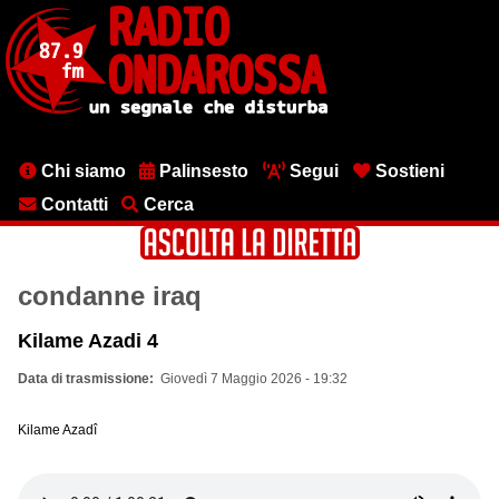
Salta
al
contenuto
principale
Menu
Chi siamo
Palinsesto
Segui
Sostieni
testata
Contatti
Cerca
condanne iraq
Kilame Azadi 4
Data di trasmissione
Giovedì 7 Maggio 2026 - 19:32
Kilame Azadî