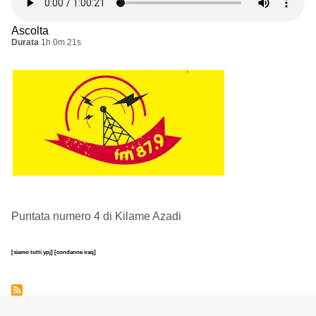
Ascolta
Durata
1h 0m 21s
Puntata numero 4 di Kilame Azadi
[siamo tutti ypj]
[condanne iraq]