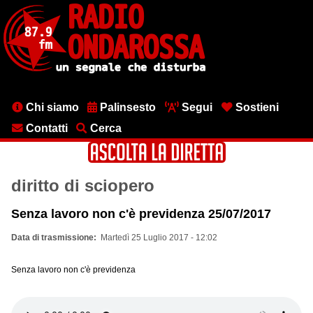
Salta
al
contenuto
principale
Menu
Chi siamo
Palinsesto
Segui
Sostieni
testata
Contatti
Cerca
diritto di sciopero
Senza lavoro non c'è previdenza 25/07/2017
Data di trasmissione
Martedì 25 Luglio 2017 - 12:02
Senza lavoro non c'è previdenza