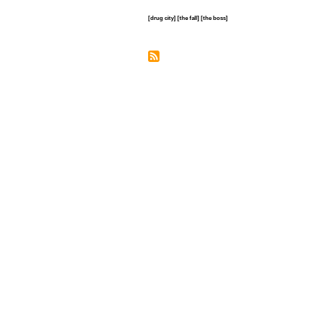
[drug city]
[the fall]
[the boss]