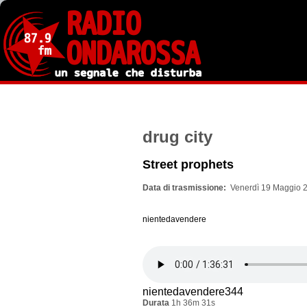
Salta
al
contenuto
principale
drug city
Street prophets
Data di trasmissione
Venerdì 19 Maggio 2
nientedavendere
nientedavendere344
Durata
1h 36m 31s