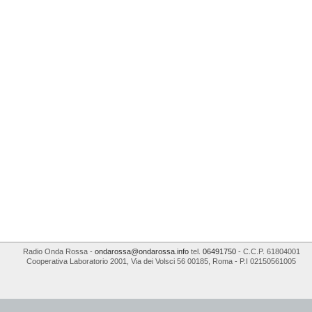
Radio Onda Rossa
-
ondarossa@ondarossa.info
tel.
06491750
- C.C.P. 61804001
Cooperativa Laboratorio 2001
,
Via dei Volsci 56
00185
,
Roma
- P.I
02150561005