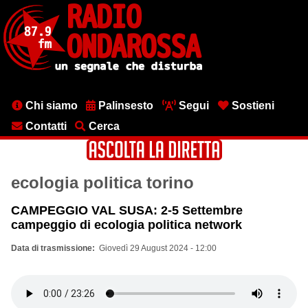
Salta
al
contenuto
principale
Menu
Chi siamo
Palinsesto
Segui
Sostieni
testata
Contatti
Cerca
ecologia politica torino
CAMPEGGIO VAL SUSA: 2-5 Settembre
campeggio di ecologia politica network
Data di trasmissione
Giovedì 29 August 2024 - 12:00