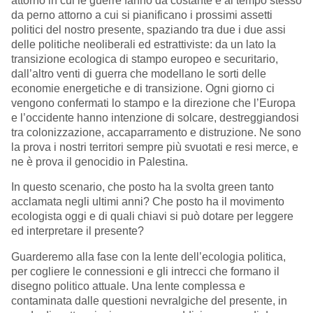
attorno in cui le guerre fanno da costante e al tempo stesso
da perno attorno a cui si pianificano i prossimi assetti
politici del nostro presente, spaziando tra due i due assi
delle politiche neoliberali ed estrattiviste: da un lato la
transizione ecologica di stampo europeo e securitario,
dall’altro venti di guerra che modellano le sorti delle
economie energetiche e di transizione. Ogni giorno ci
vengono confermati lo stampo e la direzione che l’Europa
e l’occidente hanno intenzione di solcare, destreggiandosi
tra colonizzazione, accaparramento e distruzione. Ne sono
la prova i nostri territori sempre più svuotati e resi merce, e
ne è prova il genocidio in Palestina.
In questo scenario, che posto ha la svolta green tanto
acclamata negli ultimi anni? Che posto ha il movimento
ecologista oggi e di quali chiavi si può dotare per leggere
ed interpretare il presente?
Guarderemo alla fase con la lente dell’ecologia politica,
per cogliere le connessioni e gli intrecci che formano il
disegno politico attuale. Una lente complessa e
contaminata dalle questioni nevralgiche del presente, in