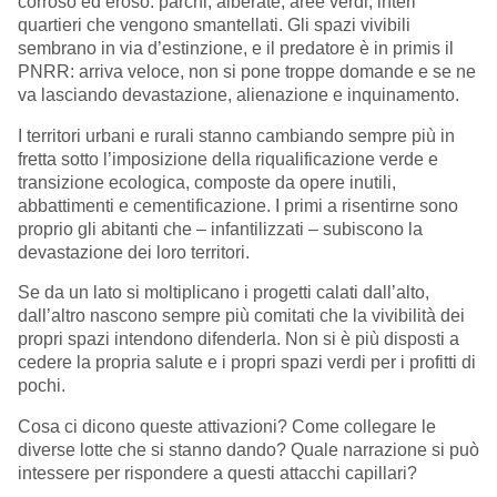
corroso ed eroso: parchi, alberate, aree verdi, interi
quartieri che vengono smantellati. Gli spazi vivibili
sembrano in via d’estinzione, e il predatore è in primis il
PNRR: arriva veloce, non si pone troppe domande e se ne
va lasciando devastazione, alienazione e inquinamento.
I territori urbani e rurali stanno cambiando sempre più in
fretta sotto l’imposizione della riqualificazione verde e
transizione ecologica, composte da opere inutili,
abbattimenti e cementificazione. I primi a risentirne sono
proprio gli abitanti che – infantilizzati – subiscono la
devastazione dei loro territori.
Se da un lato si moltiplicano i progetti calati dall’alto,
dall’altro nascono sempre più comitati che la vivibilità dei
propri spazi intendono difenderla. Non si è più disposti a
cedere la propria salute e i propri spazi verdi per i profitti di
pochi.
Cosa ci dicono queste attivazioni? Come collegare le
diverse lotte che si stanno dando? Quale narrazione si può
intessere per rispondere a questi attacchi capillari?