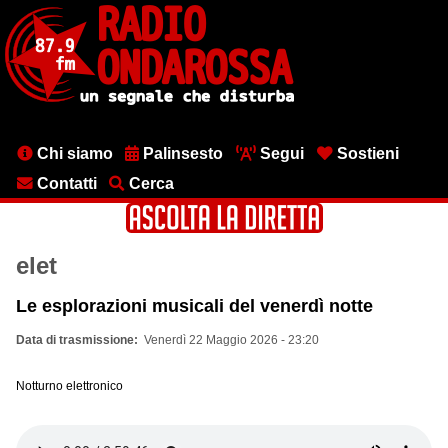
Salta
al
contenuto
principale
Menu
Chi siamo
Palinsesto
Segui
Sostieni
testata
Contatti
Cerca
elet
Le esplorazioni musicali del venerdì notte
Data di trasmissione
Venerdì 22 Maggio 2026 - 23:20
Notturno elettronico