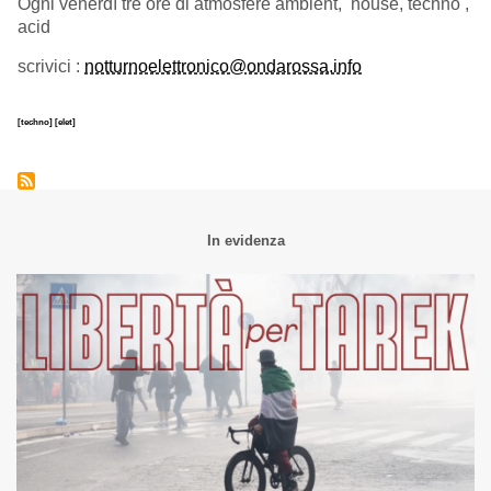
Ogni venerdì tre ore di atmosfere ambient, house, techno ,
acid
scrivici :
notturnoelettronico@ondarossa.info
[techno]
[elet]
In evidenza