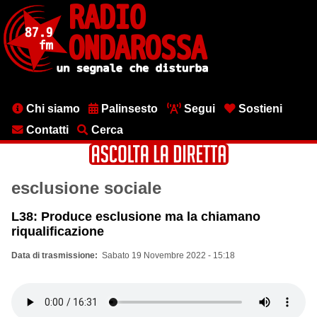
Salta
al
contenuto
principale
Menu
Chi siamo
Palinsesto
Segui
Sostieni
testata
Contatti
Cerca
esclusione sociale
L38: Produce esclusione ma la chiamano
riqualificazione
Data di trasmissione
Sabato 19 Novembre 2022 - 15:18