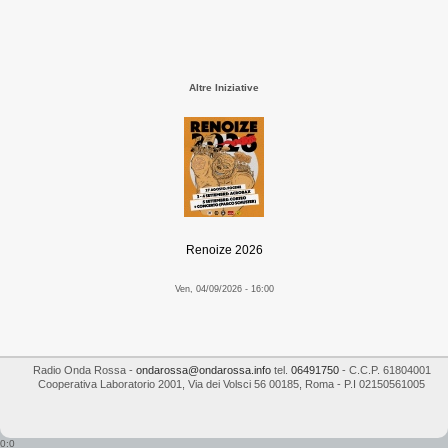
Altre Iniziative
Renoize 2026
Ven, 04/09/2026 - 16:00
Radio Onda Rossa
-
ondarossa@ondarossa.info
tel.
06491750
- C.C.P. 61804001
Cooperativa Laboratorio 2001
,
Via dei Volsci 56
00185
,
Roma
- P.I
02150561005
0:0
...