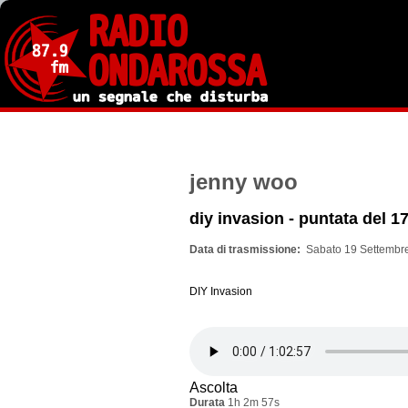
Salta
al
contenuto
principale
jenny woo
diy invasion - puntata del 1
Data di trasmissione
Sabato 19 Settembre
DIY Invasion
Ascolta
Durata
1h 2m 57s