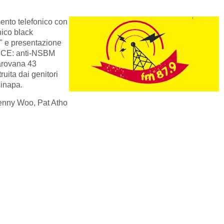
ento telefonico con
hico black
" e presentazione
ANCE: anti-NSBM
Carovana 43
truita dai genitori
sinapa.
i Jenny Woo, Pat Atho