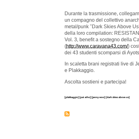
Durante la trasmissione, collegam
un compagno del collettivo anarc
metal/punk "Dark Skies Above Us
della loro compilation: RESIST
Vol. 3, benefit a sostegno della 
(
http://www.caravana43.com/
) cos
dei 43 studenti scomparsi di Ayot
In scaletta brani registrati live d
e Plakkaggio.
Ascolta sostieni e partecipa!
[plakkaggio]
[pat atho]
[jenny woo]
[dark skies above us]